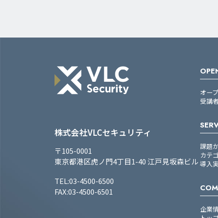
OPEN
オー
受講
SERV
株式会社VLCセキュリティ
課題
〒105-0001
カテ
東京都港区虎ノ門4丁目1-40 江戸見坂森ビル
導入
TEL:03-4500-6500
COM
FAX:03-4500-6501
企業
トッ