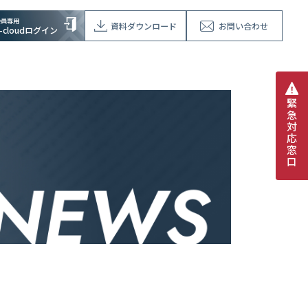
会員専用
資料ダウンロード
お問い合わせ
V-cloudログイン
緊
急
対
応
窓
口