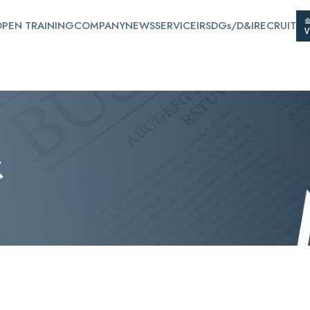
PEN TRAINING
COMPANY
NEWS
SERVICE
IR
SDGs/D&I
RECRUIT
ス