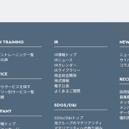
 TRAINING
IR
NE
プントレーニング一覧
IR情報トップ
ニュ
者の声
IRニュース
サイ
IRカレンダー
コラ
IRライブラリー
ICE
株主総会関係
REC
株式情報
電子公告
からサービスを探す
よくあるご質問
ゴリー別サービス一覧
採用
実績
募集
メッ
SDGS/D&I
メン
PANY
デー
SDGs/D&Iトップ
福利
当グループのマテリアリティ
情報トップ
マテリアリティへの取り組み
プメッセージ