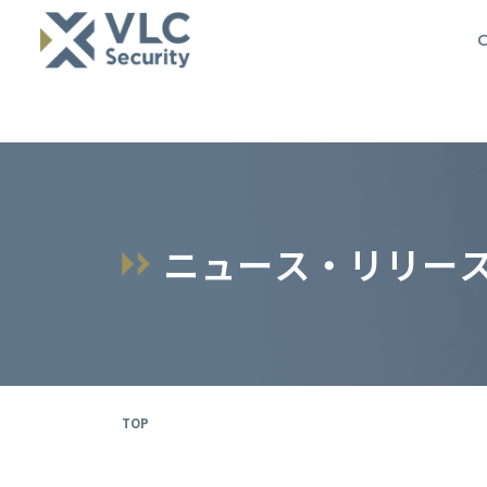
O
ニ
ュ
ー
ス
・
リ
リ
ー
TOP