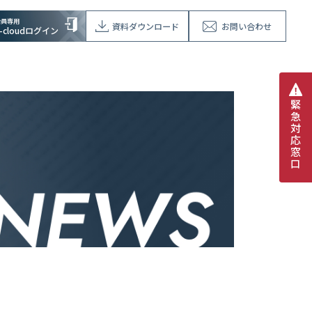
会員専用
資料ダウンロード
お問い合わせ
V-cloudログイン
緊
急
対
応
窓
口