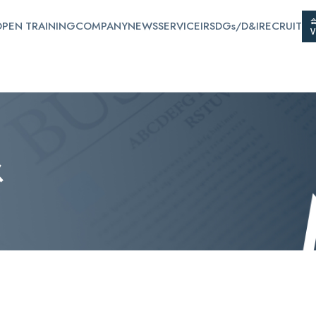
PEN TRAINING
COMPANY
NEWS
SERVICE
IR
SDGs/D&I
RECRUIT
ス