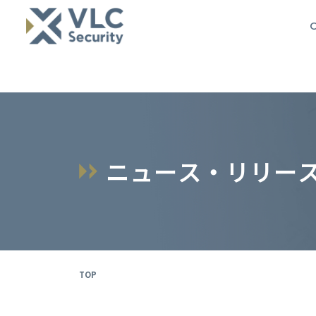
O
ニ
ュ
ー
ス
・
リ
リ
ー
TOP