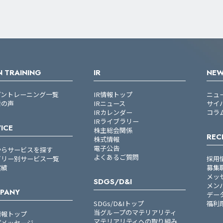
 TRAINING
IR
NE
プントレーニング一覧
IR情報トップ
ニュ
者の声
IRニュース
サイ
IRカレンダー
コラ
IRライブラリー
ICE
株主総会関係
REC
株式情報
電子公告
からサービスを探す
よくあるご質問
ゴリー別サービス一覧
採用
実績
募集
メッ
SDGS/D&I
メン
PANY
デー
SDGs/D&Iトップ
福利
当グループのマテリアリティ
情報トップ
マテリアリティへの取り組み
プメッセージ