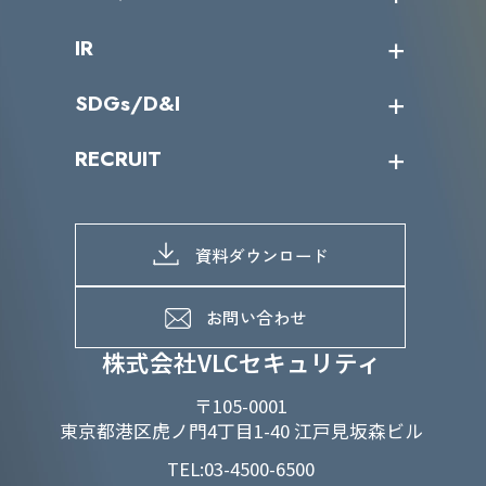
サイバーニュース
会社概要
コラム
課題からサービスを探す
IR
パートナー企業一覧
カテゴリー別サービス一覧
役員一覧
導入実績
IR情報トップ
SDGs/D&I
IRカレンダー
IRニュース
SDGs/D&Iトップ
RECRUIT
IRライブラリー
当グループのマテリアリティ
株主総会関係
マテリアリティへの取り組み
採用情報トップ
株式情報
SDGs推進体制
募集職種一覧
電子公告
D&Iの取り組み
メッセージ
資料ダウンロード
よくあるご質問
メンバーインタビュー
データで知るVLCセキュリティ
お問い合わせ
福利厚生
株式会社VLCセキュリティ
〒105-0001
東京都港区虎ノ門4丁目1-40 江戸見坂森ビル
TEL:03-4500-6500