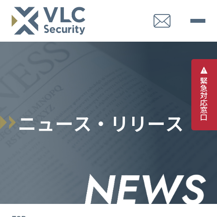
緊
急
対
応
窓
ニ
ュ
ー
ス
・
リ
リ
ー
ス
口