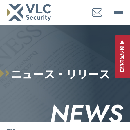
緊
急
対
応
窓
ニ
ュ
ー
ス
・
リ
リ
ー
ス
口