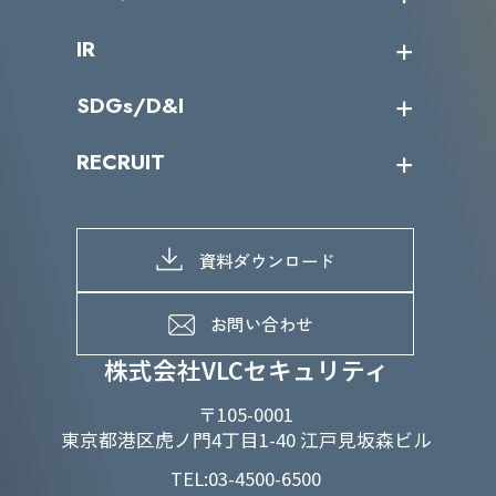
サイバーニュース
会社概要
コラム
課題からサービスを探す
IR
パートナー企業一覧
カテゴリー別サービス一覧
役員一覧
導入実績
IR情報トップ
SDGs/D&I
IRカレンダー
IRニュース
SDGs/D&Iトップ
RECRUIT
IRライブラリー
当グループのマテリアリティ
株主総会関係
マテリアリティへの取り組み
採用情報トップ
株式情報
SDGs推進体制
募集職種一覧
電子公告
D&Iの取り組み
メッセージ
資料ダウンロード
よくあるご質問
メンバーインタビュー
データで知るVLCセキュリティ
お問い合わせ
福利厚生
株式会社VLCセキュリティ
〒105-0001
東京都港区虎ノ門4丁目1-40 江戸見坂森ビル
TEL:03-4500-6500