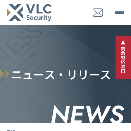
緊
急
対
応
窓
ニ
ュ
ー
ス
・
リ
リ
ー
ス
口