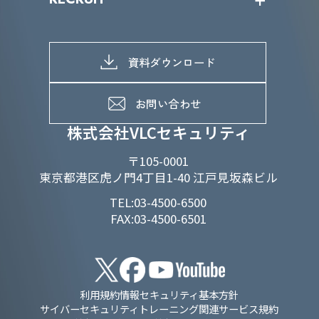
IRライブラリー
当グループのマテリアリティ
株主総会関係
マテリアリティへの取り組み
採用情報トップ
株式情報
SDGs推進体制
募集職種一覧
電子公告
D&Iの取り組み
メッセージ
資料ダウンロード
よくあるご質問
メンバーインタビュー
データで知るVLCセキュリティ
お問い合わせ
福利厚生
株式会社VLCセキュリティ
〒105-0001
東京都港区虎ノ門4丁目1-40 江戸見坂森ビル
TEL:03-4500-6500
FAX:03-4500-6501
利用規約
情報セキュリティ基本方針
サイバーセキュリティトレーニング関連サービス規約