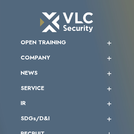
OPEN TRAINING
オープントレーニング一覧
COMPANY
受講者の声
企業情報トップ
NEWS
トップメッセージ
沿革
ニュース・リリース
SERVICE
ミッション／ビジョン
サイバーニュース
会社概要
コラム
課題からサービスを探す
IR
パートナー企業一覧
カテゴリー別サービス一覧
役員一覧
導入実績
IR情報トップ
SDGs/D&I
IRカレンダー
IRニュース
SDGs/D&Iトップ
RECRUIT