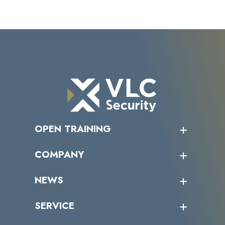
OPEN TRAINING
オープントレーニング一覧
COMPANY
受講者の声
企業情報トップ
NEWS
トップメッセージ
沿革
ニュース・リリース
SERVICE
ミッション／ビジョン
サイバーニュース
会社概要
コラム
課題からサービスを探す