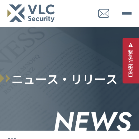
緊
急
対
応
窓
ニ
ュ
ー
ス
・
リ
リ
ー
ス
口