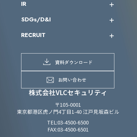
IR
パートナー企業一覧
カテゴリー別サービス一覧
役員一覧
導入実績
IR情報トップ
SDGs/D&I
IRカレンダー
IRニュース
SDGs/D&Iトップ
RECRUIT
IRライブラリー
当グループのマテリアリティ
株主総会関係
マテリアリティへの取り組み
採用情報トップ
株式情報
SDGs推進体制
募集職種一覧
電子公告
D&Iの取り組み
メッセージ
資料ダウンロード
よくあるご質問
メンバーインタビュー
データで知るVLCセキュリティ
お問い合わせ
福利厚生
株式会社VLCセキュリティ
〒105-0001
東京都港区虎ノ門4丁目1-40 江戸見坂森ビル
TEL:03-4500-6500
FAX:03-4500-6501