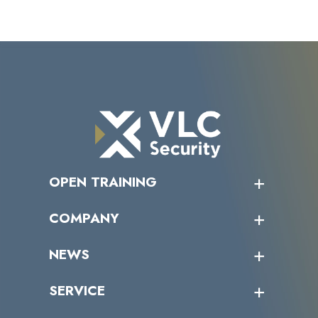
OPEN TRAINING
オープントレーニング一覧
COMPANY
受講者の声
企業情報トップ
NEWS
トップメッセージ
沿革
ニュース・リリース
SERVICE
ミッション／ビジョン
サイバーニュース
会社概要
コラム
課題からサービスを探す