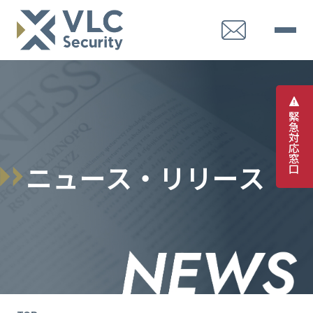
緊
急
対
応
窓
ニ
ュ
ー
ス
・
リ
リ
ー
ス
口