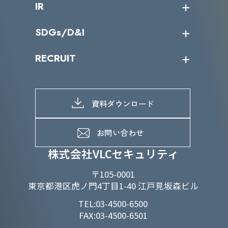
IR
パートナー企業一覧
カテゴリー別サービス一覧
役員一覧
導入実績
IR情報トップ
SDGs/D&I
IRカレンダー
IRニュース
SDGs/D&Iトップ
RECRUIT
IRライブラリー
当グループのマテリアリティ
株主総会関係
マテリアリティへの取り組み
採用情報トップ
株式情報
SDGs推進体制
募集職種一覧
電子公告
D&Iの取り組み
メッセージ
資料ダウンロード
よくあるご質問
メンバーインタビュー
データで知るVLCセキュリティ
お問い合わせ
福利厚生
株式会社VLCセキュリティ
〒105-0001
東京都港区虎ノ門4丁目1-40 江戸見坂森ビル
TEL:03-4500-6500
FAX:03-4500-6501