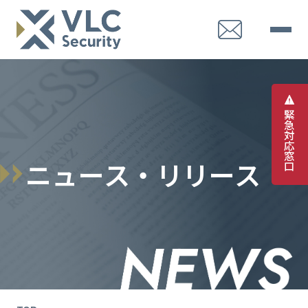
緊
急
対
応
窓
ニ
ュ
ー
ス
・
リ
リ
ー
ス
口