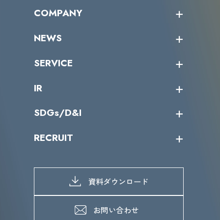
オープントレーニング一覧
COMPANY
受講者の声
企業情報トップ
NEWS
トップメッセージ
沿革
ニュース・リリース
SERVICE
ミッション／ビジョン
サイバーニュース
会社概要
コラム
課題からサービスを探す
IR
パートナー企業一覧
カテゴリー別サービス一覧
役員一覧
導入実績
IR情報トップ
SDGs/D&I
IRカレンダー
IRニュース
SDGs/D&Iトップ
RECRUIT
IRライブラリー
当グループのマテリアリティ
株主総会関係
マテリアリティへの取り組み
採用情報トップ
株式情報
SDGs推進体制
募集職種一覧
電子公告
D&Iの取り組み
メッセージ
資料ダウンロード
よくあるご質問
メンバーインタビュー
データで知るVLCセキュリティ
お問い合わせ
福利厚生