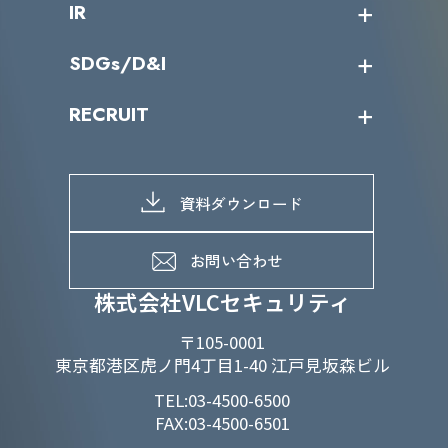
IR
パートナー企業一覧
カテゴリー別サービス一覧
役員一覧
導入実績
IR情報トップ
SDGs/D&I
IRカレンダー
IRニュース
SDGs/D&Iトップ
RECRUIT
IRライブラリー
当グループのマテリアリティ
株主総会関係
マテリアリティへの取り組み
採用情報トップ
株式情報
SDGs推進体制
募集職種一覧
電子公告
D&Iの取り組み
メッセージ
資料ダウンロード
よくあるご質問
メンバーインタビュー
データで知るVLCセキュリティ
お問い合わせ
福利厚生
株式会社VLCセキュリティ
〒105-0001
東京都港区虎ノ門4丁目1-40 江戸見坂森ビル
TEL:03-4500-6500
FAX:03-4500-6501