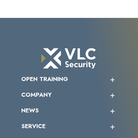
OPEN TRAINING
オープントレーニング一覧
COMPANY
受講者の声
企業情報トップ
NEWS
トップメッセージ
沿革
ニュース・リリース
SERVICE
ミッション／ビジョン
サイバーニュース
会社概要
コラム
課題からサービスを探す