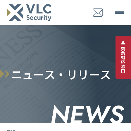
緊
急
対
応
窓
ニ
ュ
ー
ス
・
リ
リ
ー
ス
口