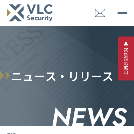
緊
急
対
応
窓
ニ
ュ
ー
ス
・
リ
リ
ー
ス
口