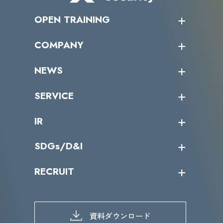
OPEN TRAINING
オープントレーニング一覧
COMPANY
受講者の声
企業情報トップ
NEWS
トップメッセージ
沿革
ニュース・リリース
SERVICE
ミッション／ビジョン
サイバーニュース
会社概要
コラム
課題からサービスを探す
IR
パートナー企業一覧
カテゴリー別サービス一覧
役員一覧
導入実績
IR情報トップ
SDGs/D&I
IRカレンダー
IRニュース
SDGs/D&Iトップ
RECRUIT
IRライブラリー
当グループのマテリアリティ
株主総会関係
マテリアリティへの取り組み
採用情報トップ
株式情報
SDGs推進体制
募集職種一覧
電子公告
D&Iの取り組み
メッセージ
資料ダウンロード
よくあるご質問