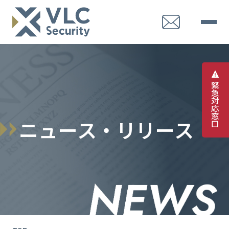
緊
急
対
応
窓
ニ
ュ
ー
ス
・
リ
リ
ー
ス
口