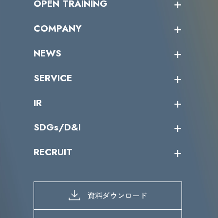
OPEN TRAINING
オープントレーニング一覧
COMPANY
受講者の声
企業情報トップ
NEWS
トップメッセージ
沿革
ニュース・リリース
SERVICE
ミッション／ビジョン
サイバーニュース
会社概要
コラム
課題からサービスを探す
IR
パートナー企業一覧
カテゴリー別サービス一覧
役員一覧
導入実績
IR情報トップ
SDGs/D&I
IRカレンダー
IRニュース
SDGs/D&Iトップ
RECRUIT
IRライブラリー
当グループのマテリアリティ
株主総会関係
マテリアリティへの取り組み
採用情報トップ
株式情報
SDGs推進体制
募集職種一覧
電子公告
D&Iの取り組み
メッセージ
資料ダウンロード
よくあるご質問
メンバーインタビュー
データで知るVLCセキュリティ