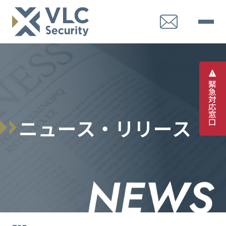
緊
急
対
応
窓
ニ
ュ
ー
ス
・
リ
リ
ー
ス
口