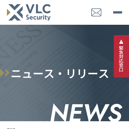
緊
急
対
応
窓
ニ
ュ
ー
ス
・
リ
リ
ー
ス
口