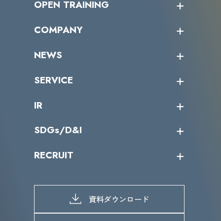
OPEN TRAINING
オープントレーニング一覧
COMPANY
受講者の声
企業情報トップ
NEWS
トップメッセージ
沿革
ニュース・リリース
SERVICE
ミッション／ビジョン
サイバーニュース
会社概要
コラム
課題からサービスを探す
IR
パートナー企業一覧
カテゴリー別サービス一覧
役員一覧
導入実績
IR情報トップ
SDGs/D&I
IRカレンダー
IRニュース
SDGs/D&Iトップ
RECRUIT
IRライブラリー
当グループのマテリアリティ
株主総会関係
マテリアリティへの取り組み
採用情報トップ
株式情報
SDGs推進体制
募集職種一覧
電子公告
D&Iの取り組み
メッセージ
資料ダウンロード
よくあるご質問
メンバーインタビュー
データで知るVLCセキュリティ