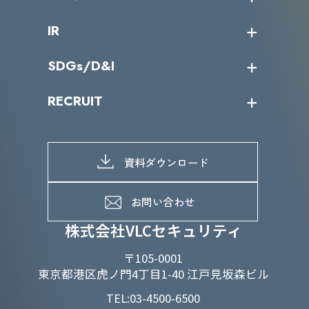
サイバーニュース
会社概要
コラム
課題からサービスを探す
IR
パートナー企業一覧
カテゴリー別サービス一覧
役員一覧
導入実績
IR情報トップ
SDGs/D&I
IRカレンダー
IRニュース
SDGs/D&Iトップ
RECRUIT
IRライブラリー
当グループのマテリアリティ
株主総会関係
マテリアリティへの取り組み
採用情報トップ
株式情報
SDGs推進体制
募集職種一覧
電子公告
D&Iの取り組み
メッセージ
資料ダウンロード
よくあるご質問
メンバーインタビュー
データで知るVLCセキュリティ
お問い合わせ
福利厚生
株式会社VLCセキュリティ
〒105-0001
東京都港区虎ノ門4丁目1-40 江戸見坂森ビル
TEL:03-4500-6500