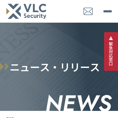
緊
急
対
応
窓
ニ
ュ
ー
ス
・
リ
リ
ー
ス
口