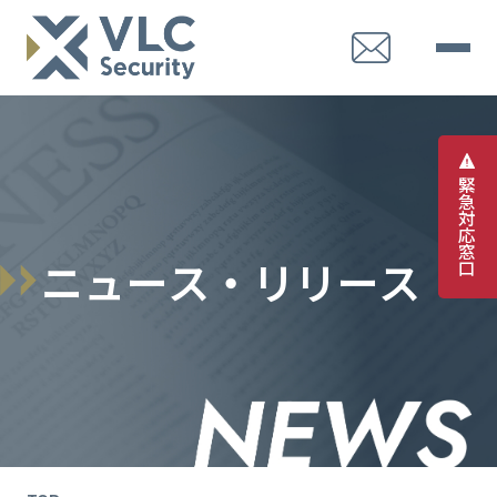
緊
急
対
応
窓
ニ
ュ
ー
ス
・
リ
リ
ー
ス
口