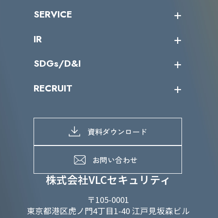
沿革
ニュース・リリース
SERVICE
ミッション／ビジョン
サイバーニュース
会社概要
コラム
課題からサービスを探す
IR
パートナー企業一覧
カテゴリー別サービス一覧
役員一覧
導入実績
IR情報トップ
SDGs/D&I
IRカレンダー
IRニュース
SDGs/D&Iトップ
RECRUIT
IRライブラリー
当グループのマテリアリティ
株主総会関係
マテリアリティへの取り組み
採用情報トップ
株式情報
SDGs推進体制
募集職種一覧
電子公告
D&Iの取り組み
メッセージ
資料ダウンロード
よくあるご質問
メンバーインタビュー
データで知るVLCセキュリティ
お問い合わせ
福利厚生
株式会社VLCセキュリティ
〒105-0001
東京都港区虎ノ門4丁目1-40 江戸見坂森ビル