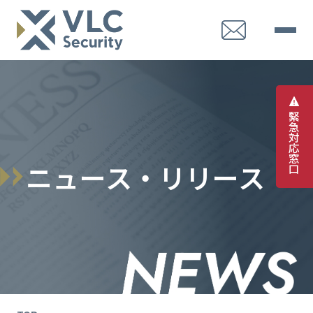
緊
急
対
応
窓
ニ
ュ
ー
ス
・
リ
リ
ー
ス
口