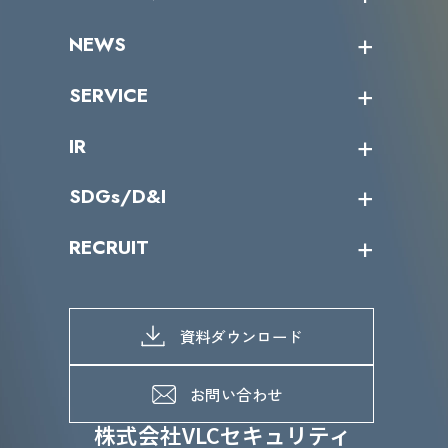
受講者の声
企業情報トップ
NEWS
トップメッセージ
沿革
ニュース・リリース
SERVICE
ミッション／ビジョン
サイバーニュース
会社概要
コラム
課題からサービスを探す
IR
パートナー企業一覧
カテゴリー別サービス一覧
役員一覧
導入実績
IR情報トップ
SDGs/D&I
IRカレンダー
IRニュース
SDGs/D&Iトップ
RECRUIT
IRライブラリー
当グループのマテリアリティ
株主総会関係
マテリアリティへの取り組み
採用情報トップ
株式情報
SDGs推進体制
募集職種一覧
電子公告
D&Iの取り組み
メッセージ
資料ダウンロード
よくあるご質問
メンバーインタビュー
データで知るVLCセキュリティ
お問い合わせ
福利厚生
株式会社VLCセキュリティ