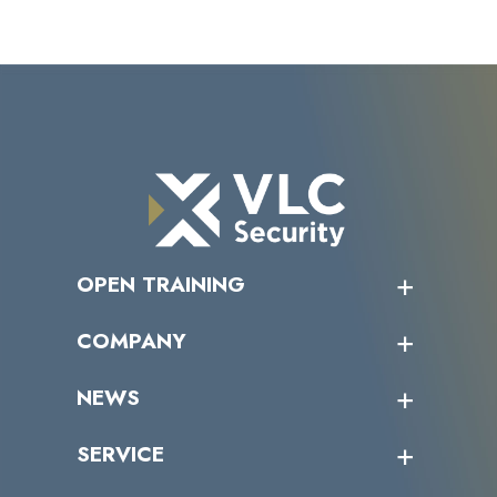
OPEN TRAINING
オープントレーニング一覧
COMPANY
受講者の声
企業情報トップ
NEWS
トップメッセージ
沿革
ニュース・リリース
SERVICE
ミッション／ビジョン
サイバーニュース
会社概要
コラム
課題からサービスを探す