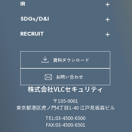
IR
パートナー企業一覧
カテゴリー別サービス一覧
役員一覧
導入実績
IR情報トップ
SDGs/D&I
IRカレンダー
IRニュース
SDGs/D&Iトップ
RECRUIT
IRライブラリー
当グループのマテリアリティ
株主総会関係
マテリアリティへの取り組み
採用情報トップ
株式情報
SDGs推進体制
募集職種一覧
電子公告
D&Iの取り組み
メッセージ
資料ダウンロード
よくあるご質問
メンバーインタビュー
データで知るVLCセキュリティ
お問い合わせ
福利厚生
株式会社VLCセキュリティ
〒105-0001
東京都港区虎ノ門4丁目1-40 江戸見坂森ビル
TEL:03-4500-6500
FAX:03-4500-6501