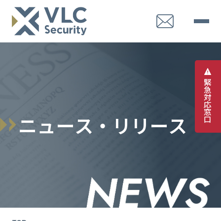
緊
急
対
応
窓
ニ
ュ
ー
ス
・
リ
リ
ー
ス
口