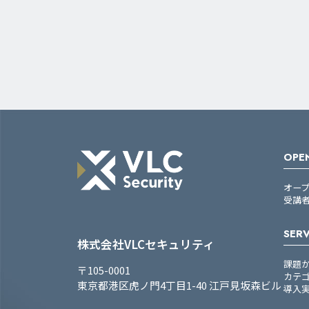
OPEN
オー
受講
SERV
株式会社VLCセキュリティ
課題
〒105-0001
カテ
東京都港区虎ノ門4丁目1-40 江戸見坂森ビル
導入