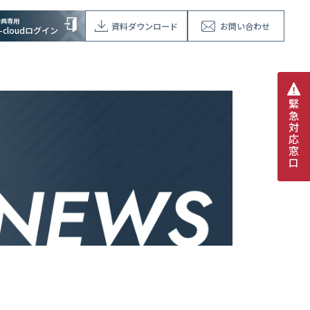
会員専用
資料ダウンロード
お問い合わせ
V-cloudログイン
緊
急
対
応
窓
口