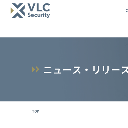
O
ニ
ュ
ー
ス
・
リ
リ
ー
TOP