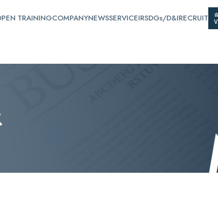
PEN TRAINING
COMPANY
NEWS
SERVICE
IR
SDGs/D&I
RECRUIT
ス