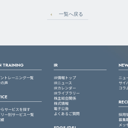
一覧へ戻る
 TRAINING
IR
NE
プントレーニング一覧
IR情報トップ
ニュ
者の声
IRニュース
サイ
IRカレンダー
コラ
IRライブラリー
ICE
株主総会関係
REC
株式情報
電子公告
からサービスを探す
よくあるご質問
ゴリー別サービス一覧
採用
実績
募集
メッ
SDGS/D&I