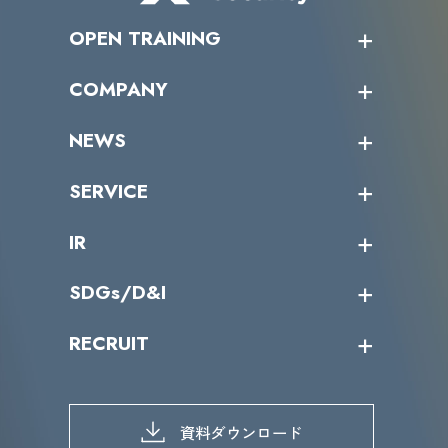
OPEN TRAINING
オープントレーニング一覧
COMPANY
受講者の声
企業情報トップ
NEWS
トップメッセージ
沿革
ニュース・リリース
SERVICE
ミッション／ビジョン
サイバーニュース
会社概要
コラム
課題からサービスを探す
IR
パートナー企業一覧
カテゴリー別サービス一覧
役員一覧
導入実績
IR情報トップ
SDGs/D&I
IRカレンダー
IRニュース
SDGs/D&Iトップ
RECRUIT
IRライブラリー
当グループのマテリアリティ
株主総会関係
マテリアリティへの取り組み
採用情報トップ
株式情報
SDGs推進体制
募集職種一覧
電子公告
D&Iの取り組み
メッセージ
資料ダウンロード
よくあるご質問