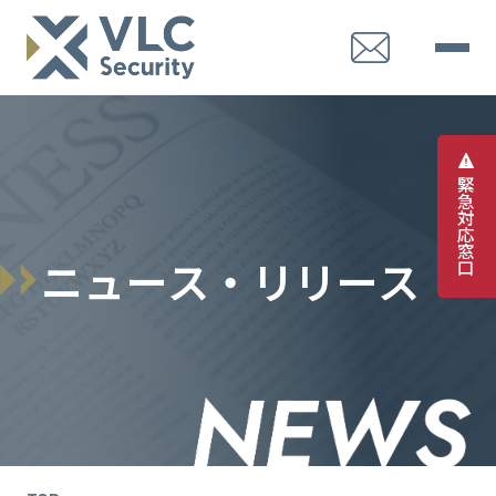
緊
急
対
応
窓
ニ
ュ
ー
ス
・
リ
リ
ー
ス
口