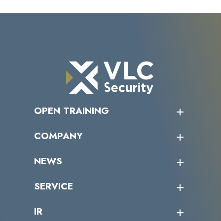
OPEN TRAINING
オープントレーニング一覧
COMPANY
受講者の声
企業情報トップ
NEWS
トップメッセージ
沿革
ニュース・リリース
SERVICE
ミッション／ビジョン
サイバーニュース
会社概要
コラム
課題からサービスを探す
IR
パートナー企業一覧
カテゴリー別サービス一覧