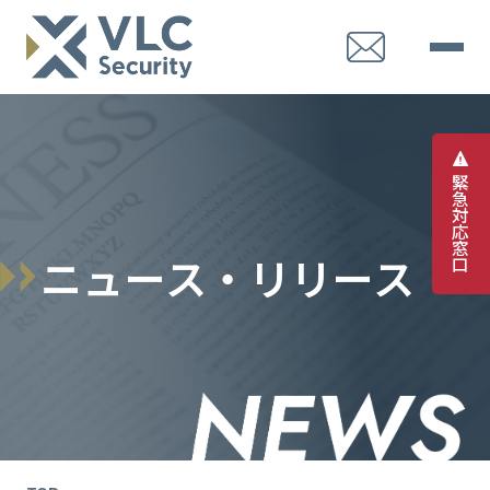
緊
急
対
応
窓
ニ
ュ
ー
ス
・
リ
リ
ー
ス
口