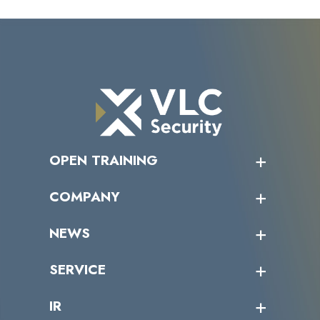
OPEN TRAINING
オープントレーニング一覧
COMPANY
受講者の声
企業情報トップ
NEWS
トップメッセージ
沿革
ニュース・リリース
SERVICE
ミッション／ビジョン
サイバーニュース
会社概要
コラム
課題からサービスを探す
IR
パートナー企業一覧
カテゴリー別サービス一覧