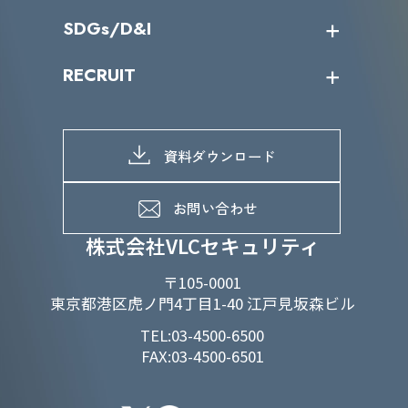
役員一覧
導入実績
IR情報トップ
SDGs/D&I
IRカレンダー
IRニュース
SDGs/D&Iトップ
RECRUIT
IRライブラリー
当グループのマテリアリティ
株主総会関係
マテリアリティへの取り組み
採用情報トップ
株式情報
SDGs推進体制
募集職種一覧
電子公告
D&Iの取り組み
メッセージ
資料ダウンロード
よくあるご質問
メンバーインタビュー
データで知るVLCセキュリティ
お問い合わせ
福利厚生
株式会社VLCセキュリティ
〒105-0001
東京都港区虎ノ門4丁目1-40 江戸見坂森ビル
TEL:03-4500-6500
FAX:03-4500-6501