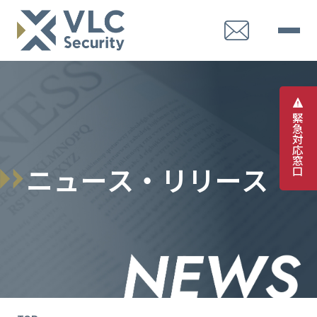
緊
急
対
応
窓
ニ
ュ
ー
ス
・
リ
リ
ー
ス
口