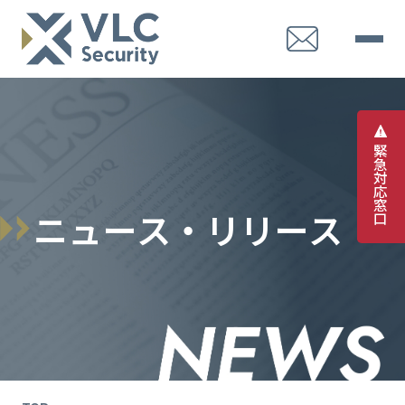
緊
急
対
応
窓
ニ
ュ
ー
ス
・
リ
リ
ー
ス
口