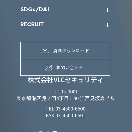
役員一覧
導入実績
IR情報トップ
SDGs/D&I
IRカレンダー
IRニュース
SDGs/D&Iトップ
RECRUIT
IRライブラリー
当グループのマテリアリティ
株主総会関係
マテリアリティへの取り組み
採用情報トップ
株式情報
SDGs推進体制
募集職種一覧
電子公告
D&Iの取り組み
メッセージ
資料ダウンロード
よくあるご質問
メンバーインタビュー
データで知るVLCセキュリティ
お問い合わせ
福利厚生
株式会社VLCセキュリティ
〒105-0001
東京都港区虎ノ門4丁目1-40 江戸見坂森ビル
TEL:03-4500-6500
FAX:03-4500-6501