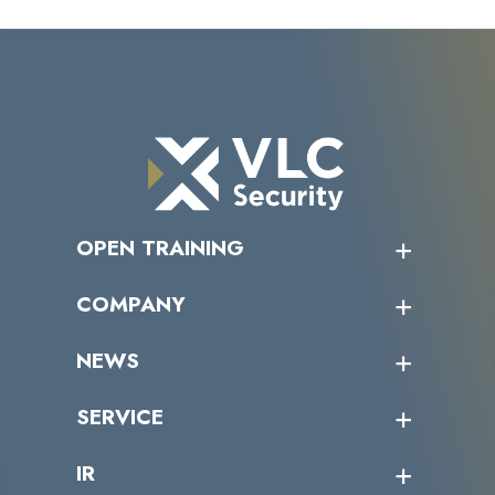
OPEN TRAINING
オープントレーニング一覧
COMPANY
受講者の声
企業情報トップ
NEWS
トップメッセージ
沿革
ニュース・リリース
SERVICE
ミッション／ビジョン
サイバーニュース
会社概要
コラム
課題からサービスを探す
IR
パートナー企業一覧
カテゴリー別サービス一覧