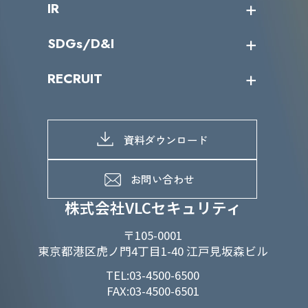
IR
パートナー企業一覧
カテゴリー別サービス一覧
役員一覧
導入実績
IR情報トップ
SDGs/D&I
IRカレンダー
IRニュース
SDGs/D&Iトップ
RECRUIT
IRライブラリー
当グループのマテリアリティ
株主総会関係
マテリアリティへの取り組み
採用情報トップ
株式情報
SDGs推進体制
募集職種一覧
電子公告
D&Iの取り組み
メッセージ
資料ダウンロード
よくあるご質問
メンバーインタビュー
データで知るVLCセキュリティ
お問い合わせ
福利厚生
株式会社VLCセキュリティ
〒105-0001
東京都港区虎ノ門4丁目1-40 江戸見坂森ビル
TEL:03-4500-6500
FAX:03-4500-6501