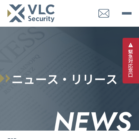
緊
急
対
応
窓
ニ
ュ
ー
ス
・
リ
リ
ー
ス
口