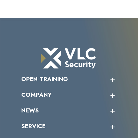
OPEN TRAINING
オープントレーニング一覧
COMPANY
受講者の声
企業情報トップ
NEWS
トップメッセージ
沿革
ニュース・リリース
SERVICE
ミッション／ビジョン
サイバーニュース
会社概要
コラム
課題からサービスを探す