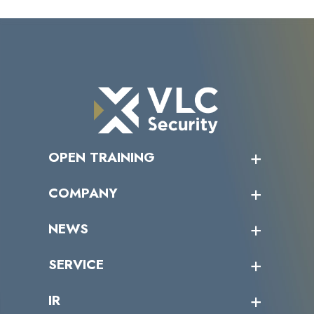
OPEN TRAINING
オープントレーニング一覧
COMPANY
受講者の声
企業情報トップ
NEWS
トップメッセージ
沿革
ニュース・リリース
SERVICE
ミッション／ビジョン
サイバーニュース
会社概要
コラム
課題からサービスを探す
IR
パートナー企業一覧
カテゴリー別サービス一覧