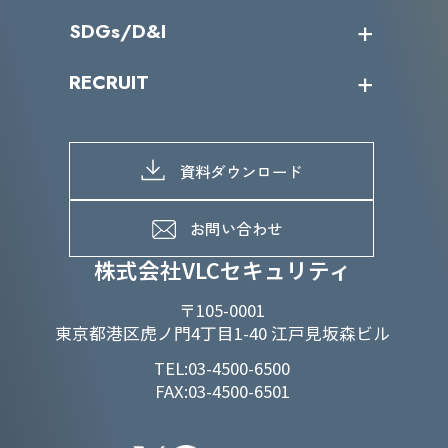
役員一覧
導入実績
IR情報トップ
SDGs/D&I
IRカレンダー
IRニュース
SDGs/D&Iトップ
RECRUIT
IRライブラリー
当グループのマテリアリティ
株主総会関係
マテリアリティへの取り組み
採用情報トップ
株式情報
SDGs推進体制
募集職種一覧
電子公告
D&Iの取り組み
メッセージ
資料ダウンロード
よくあるご質問
メンバーインタビュー
データで知るVLCセキュリティ
お問い合わせ
福利厚生
株式会社VLCセキュリティ
〒105-0001
東京都港区虎ノ門4丁目1-40 江戸見坂森ビル
TEL:03-4500-6500
FAX:03-4500-6501