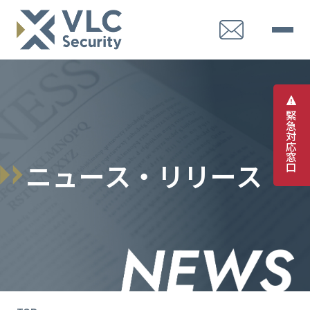
緊
急
対
応
窓
ニ
ュ
ー
ス
・
リ
リ
ー
ス
口