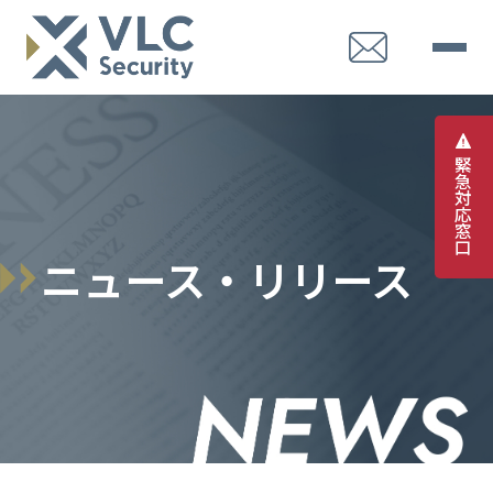
緊
急
対
応
窓
口
ニュース・リリース