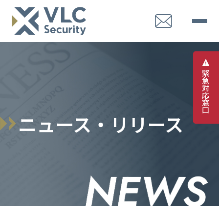
緊
急
対
応
窓
口
ニュース・リリース