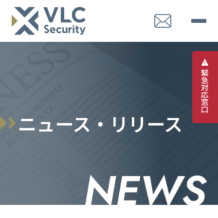
緊
急
対
応
窓
口
ニュース・リリース