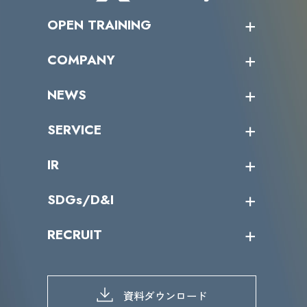
OPEN TRAINING
オープントレーニング一覧
COMPANY
受講者の声
企業情報トップ
NEWS
トップメッセージ
沿革
ニュース・リリース
SERVICE
ミッション／ビジョン
サイバーニュース
会社概要
コラム
課題からサービスを探す
IR
パートナー企業一覧
カテゴリー別サービス一覧
役員一覧
導入実績
IR情報トップ
SDGs/D&I
IRカレンダー
IRニュース
SDGs/D&Iトップ
RECRUIT
IRライブラリー
当グループのマテリアリティ
株主総会関係
マテリアリティへの取り組み
採用情報トップ
株式情報
SDGs推進体制
募集職種一覧
電子公告
D&Iの取り組み
メッセージ
資料ダウンロード
よくあるご質問
メンバーインタビュー