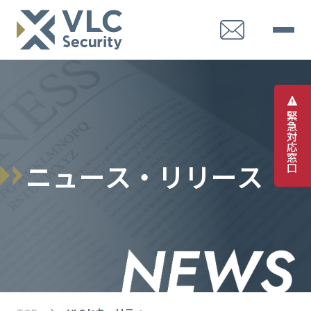
緊
急
対
応
窓
ニ
ュ
ー
ス
・
リ
リ
ー
ス
口