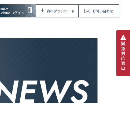
会員専用
資料ダウンロード
お問い合わせ
V-cloudログイン
緊
急
対
応
窓
口