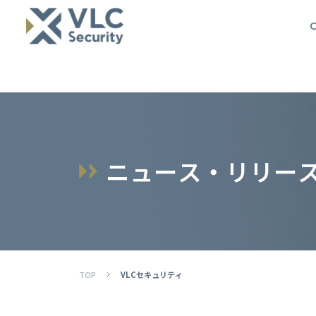
O
ニ
ュ
ー
ス
・
リ
リ
ー
TOP
VLCセキュリティ