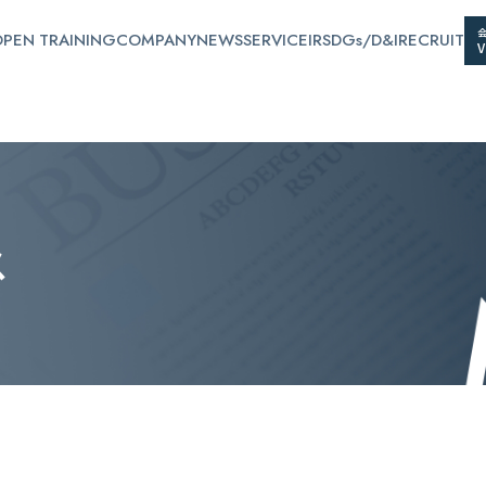
PEN TRAINING
COMPANY
NEWS
SERVICE
IR
SDGs/D&I
RECRUIT
ス