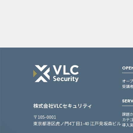
OPEN
オー
受講
SERV
株式会社VLCセキュリティ
課題
〒105-0001
カテ
東京都港区虎ノ門4丁目1-40 江戸見坂森ビル
導入