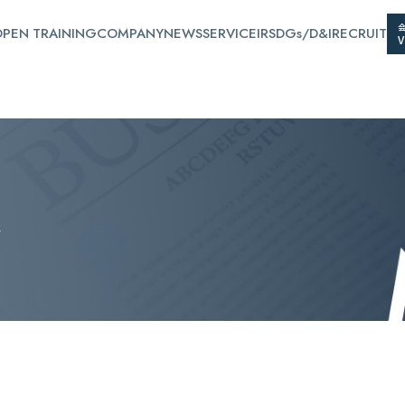
PEN TRAINING
COMPANY
NEWS
SERVICE
IR
SDGs/D&I
RECRUIT
ス