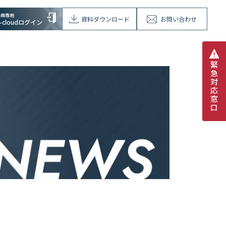
会員専用
資料ダウンロード
お問い合わせ
V-cloudログイン
緊
急
対
応
窓
口