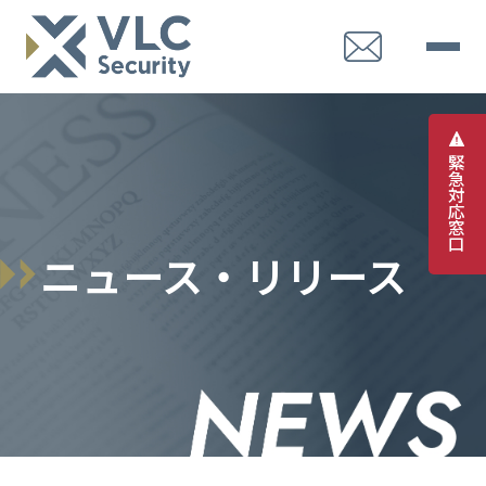
緊
急
対
応
窓
口
ニュース・リリース