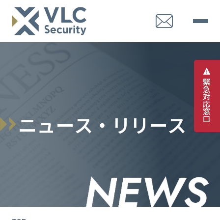
緊
急
対
応
窓
ニ
ュ
ー
ス
・
リ
リ
ー
ス
口