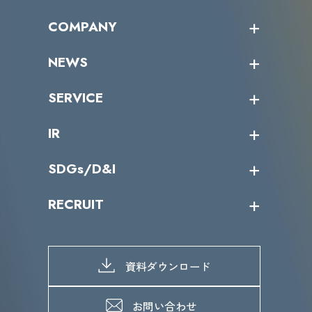
オープントレーニング一覧
COMPANY
受講者の声
企業情報トップ
NEWS
トップメッセージ
沿革
ニュース・リリース
SERVICE
ミッション／ビジョン
サイバーニュース
会社概要
コラム
課題からサービスを探す
IR
パートナー企業一覧
カテゴリー別サービス一覧
役員一覧
導入実績
IR情報トップ
SDGs/D&I
IRカレンダー
IRニュース
SDGs/D&Iトップ
RECRUIT
IRライブラリー
当グループのマテリアリティ
株主総会関係
マテリアリティへの取り組み
採用情報トップ
株式情報
SDGs推進体制
募集職種一覧
電子公告
D&Iの取り組み
メッセージ
資料ダウンロード
よくあるご質問
メンバーインタビュー
データで知るVLCセキュリティ
お問い合わせ
福利厚生