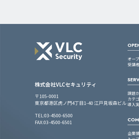
OPEN
オー
受講
SERV
株式会社VLCセキュリティ
課題
〒105-0001
カテ
東京都港区虎ノ門4丁目1-40 江戸見坂森ビル
導入
TEL:03-4500-6500
COM
FAX:03-4500-6501
企業
トッ