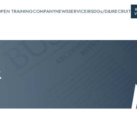
PEN TRAINING
COMPANY
NEWS
SERVICE
IR
SDGs/D&I
RECRUIT
ス