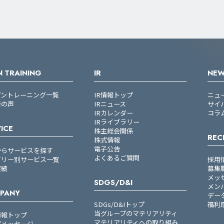
 TRAINING
IR
NE
プントレーニング一覧
IR情報トップ
ニュ
者の声
IRニュース
サイ
IRカレンダー
コラ
IRライブラリー
ICE
株主総会関係
REC
株式情報
電子公告
からサービスを探す
よくあるご質問
ゴリー別サービス一覧
採用
実績
募集
メッ
SDGS/D&I
メン
PANY
デー
SDGs/D&Iトップ
福利
当グループのマテリアリティ
情報トップ
マテリアリティへの取り組み
プメッセージ