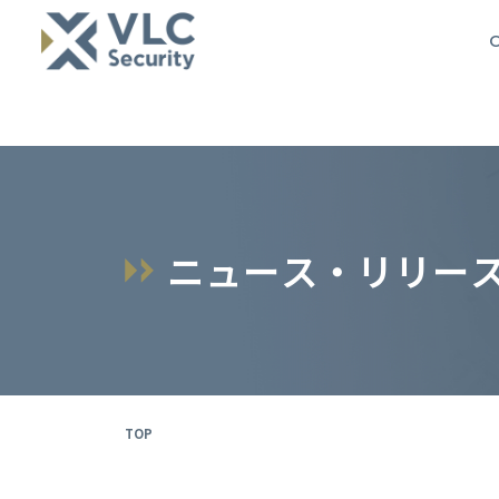
O
ニ
ュ
ー
ス
・
リ
リ
ー
TOP