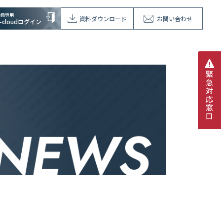
会員専用
資料ダウンロード
お問い合わせ
V-cloudログイン
緊
急
対
応
窓
口