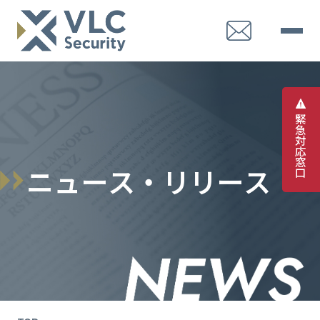
緊
急
対
応
窓
ニ
ュ
ー
ス
・
リ
リ
ー
ス
口