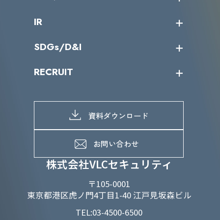
サイバーニュース
会社概要
コラム
課題からサービスを探す
IR
パートナー企業一覧
カテゴリー別サービス一覧
役員一覧
導入実績
IR情報トップ
SDGs/D&I
IRカレンダー
IRニュース
SDGs/D&Iトップ
RECRUIT
IRライブラリー
当グループのマテリアリティ
株主総会関係
マテリアリティへの取り組み
採用情報トップ
株式情報
SDGs推進体制
募集職種一覧
電子公告
D&Iの取り組み
メッセージ
資料ダウンロード
よくあるご質問
メンバーインタビュー
データで知るVLCセキュリティ
お問い合わせ
福利厚生
株式会社VLCセキュリティ
〒105-0001
東京都港区虎ノ門4丁目1-40 江戸見坂森ビル
TEL:03-4500-6500