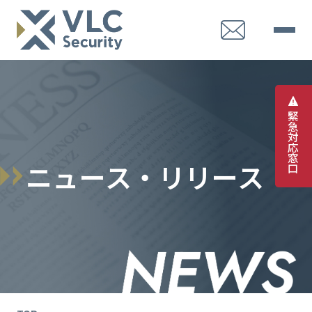
緊
急
対
応
窓
ニ
ュ
ー
ス
・
リ
リ
ー
ス
口