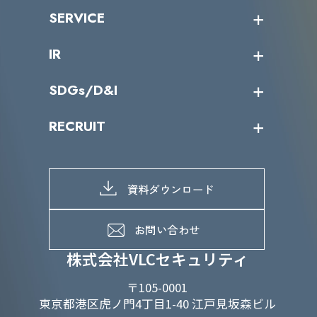
沿革
ニュース・リリース
SERVICE
ミッション／ビジョン
サイバーニュース
会社概要
コラム
課題からサービスを探す
IR
パートナー企業一覧
カテゴリー別サービス一覧
役員一覧
導入実績
IR情報トップ
SDGs/D&I
IRカレンダー
IRニュース
SDGs/D&Iトップ
RECRUIT
IRライブラリー
当グループのマテリアリティ
株主総会関係
マテリアリティへの取り組み
採用情報トップ
株式情報
SDGs推進体制
募集職種一覧
電子公告
D&Iの取り組み
メッセージ
資料ダウンロード
よくあるご質問
メンバーインタビュー
データで知るVLCセキュリティ
お問い合わせ
福利厚生
株式会社VLCセキュリティ
〒105-0001
東京都港区虎ノ門4丁目1-40 江戸見坂森ビル