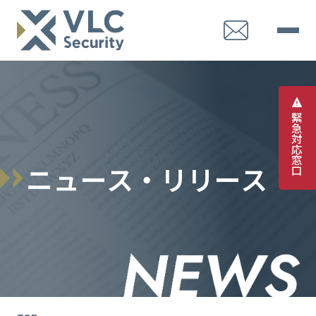
緊
急
対
応
窓
ニ
ュ
ー
ス
・
リ
リ
ー
ス
口