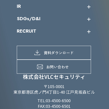
会社概要
コラム
課題からサービスを探す
IR
パートナー企業一覧
カテゴリー別サービス一覧
役員一覧
導入実績
IR情報トップ
SDGs/D&I
IRカレンダー
IRニュース
SDGs/D&Iトップ
RECRUIT
IRライブラリー
当グループのマテリアリティ
株主総会関係
マテリアリティへの取り組み
採用情報トップ
株式情報
SDGs推進体制
募集職種一覧
電子公告
D&Iの取り組み
メッセージ
資料ダウンロード
よくあるご質問
メンバーインタビュー
データで知るVLCセキュリティ
お問い合わせ
福利厚生
株式会社VLCセキュリティ
〒105-0001
東京都港区虎ノ門4丁目1-40 江戸見坂森ビル
TEL:03-4500-6500
FAX:03-4500-6501