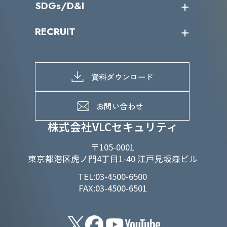
SDGs/D&I
IRカレンダー
IRニュース
SDGs/D&Iトップ
RECRUIT
IRライブラリー
当グループのマテリアリティ
株主総会関係
マテリアリティへの取り組み
採用情報トップ
株式情報
SDGs推進体制
募集職種一覧
電子公告
D&Iの取り組み
メッセージ
資料ダウンロード
よくあるご質問
メンバーインタビュー
データで知るVLCセキュリティ
お問い合わせ
福利厚生
株式会社VLCセキュリティ
〒105-0001
東京都港区虎ノ門4丁目1-40 江戸見坂森ビル
TEL:03-4500-6500
FAX:03-4500-6501