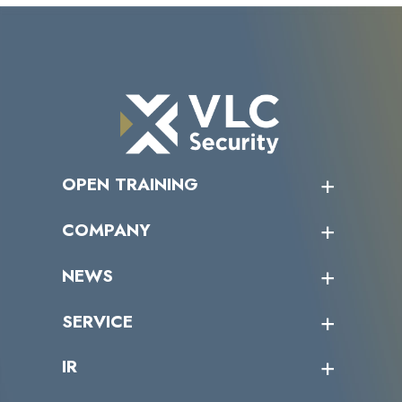
OPEN TRAINING
オープントレーニング一覧
COMPANY
受講者の声
企業情報トップ
NEWS
トップメッセージ
沿革
ニュース・リリース
SERVICE
ミッション／ビジョン
サイバーニュース
会社概要
コラム
課題からサービスを探す
IR
パートナー企業一覧
カテゴリー別サービス一覧
役員一覧
導入実績
IR情報トップ