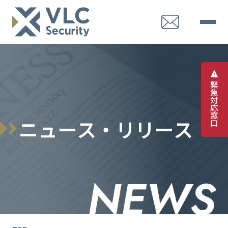
緊
急
対
応
窓
ニ
ュ
ー
ス
・
リ
リ
ー
ス
口