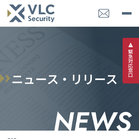
緊
急
対
応
窓
ニ
ュ
ー
ス
・
リ
リ
ー
ス
口