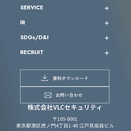
沿革
ニュース・リリース
SERVICE
ミッション／ビジョン
サイバーニュース
会社概要
コラム
課題からサービスを探す
IR
パートナー企業一覧
カテゴリー別サービス一覧
役員一覧
導入実績
IR情報トップ
SDGs/D&I
IRカレンダー
IRニュース
SDGs/D&Iトップ
RECRUIT
IRライブラリー
当グループのマテリアリティ
株主総会関係
マテリアリティへの取り組み
採用情報トップ
株式情報
SDGs推進体制
募集職種一覧
電子公告
D&Iの取り組み
メッセージ
資料ダウンロード
よくあるご質問
メンバーインタビュー
データで知るVLCセキュリティ
お問い合わせ
福利厚生
株式会社VLCセキュリティ
〒105-0001
東京都港区虎ノ門4丁目1-40 江戸見坂森ビル