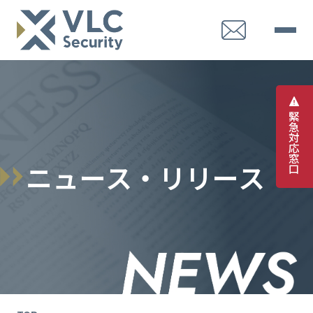
緊
急
対
応
窓
ニ
ュ
ー
ス
・
リ
リ
ー
ス
口