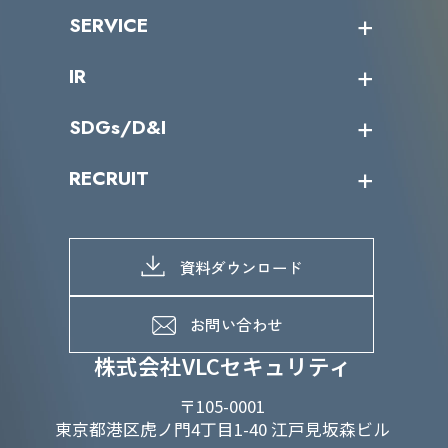
沿革
ニュース・リリース
SERVICE
ミッション／ビジョン
サイバーニュース
会社概要
コラム
課題からサービスを探す
IR
パートナー企業一覧
カテゴリー別サービス一覧
役員一覧
導入実績
IR情報トップ
SDGs/D&I
IRカレンダー
IRニュース
SDGs/D&Iトップ
RECRUIT
IRライブラリー
当グループのマテリアリティ
株主総会関係
マテリアリティへの取り組み
採用情報トップ
株式情報
SDGs推進体制
募集職種一覧
電子公告
D&Iの取り組み
メッセージ
資料ダウンロード
よくあるご質問
メンバーインタビュー
データで知るVLCセキュリティ
お問い合わせ
福利厚生
株式会社VLCセキュリティ
〒105-0001
東京都港区虎ノ門4丁目1-40 江戸見坂森ビル