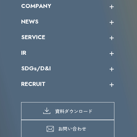
オープントレーニング一覧
COMPANY
受講者の声
企業情報トップ
NEWS
トップメッセージ
沿革
ニュース・リリース
SERVICE
ミッション／ビジョン
サイバーニュース
会社概要
コラム
課題からサービスを探す
IR
パートナー企業一覧
カテゴリー別サービス一覧
役員一覧
導入実績
IR情報トップ
SDGs/D&I
IRカレンダー
IRニュース
SDGs/D&Iトップ
RECRUIT
IRライブラリー
当グループのマテリアリティ
株主総会関係
マテリアリティへの取り組み
採用情報トップ
株式情報
SDGs推進体制
募集職種一覧
電子公告
D&Iの取り組み
メッセージ
資料ダウンロード
よくあるご質問
メンバーインタビュー
データで知るVLCセキュリティ
お問い合わせ
福利厚生