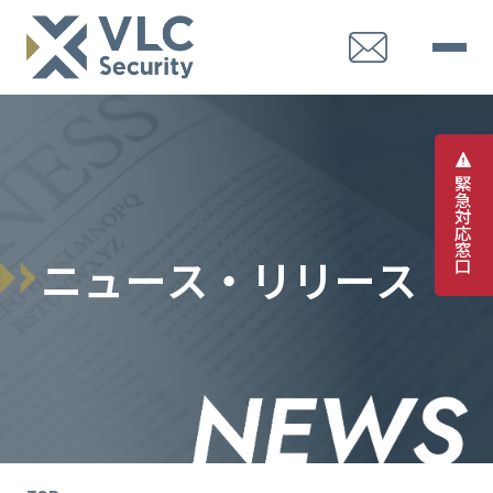
緊
急
対
応
窓
ニ
ュ
ー
ス
・
リ
リ
ー
ス
口