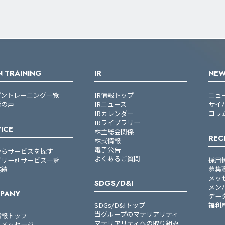
 TRAINING
IR
NE
プントレーニング一覧
IR情報トップ
ニュ
者の声
IRニュース
サイ
IRカレンダー
コラ
IRライブラリー
ICE
株主総会関係
REC
株式情報
電子公告
からサービスを探す
よくあるご質問
ゴリー別サービス一覧
採用
実績
募集
メッ
SDGS/D&I
メン
PANY
デー
SDGs/D&Iトップ
福利
当グループのマテリアリティ
情報トップ
マテリアリティへの取り組み
プメッセージ