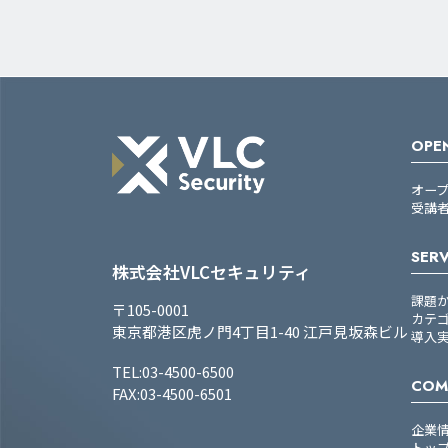
OPEN
オー
受講
SERV
株式会社VLCセキュリティ
課題
〒105-0001
カテ
東京都港区虎ノ門4丁目1-40 江戸見坂森ビル
導入
TEL:03-4500-6500
COM
FAX:03-4500-6501
企業
トッ