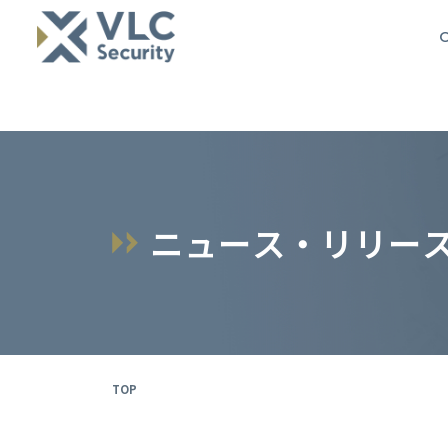
O
ニ
ュ
ー
ス
・
リ
リ
ー
TOP