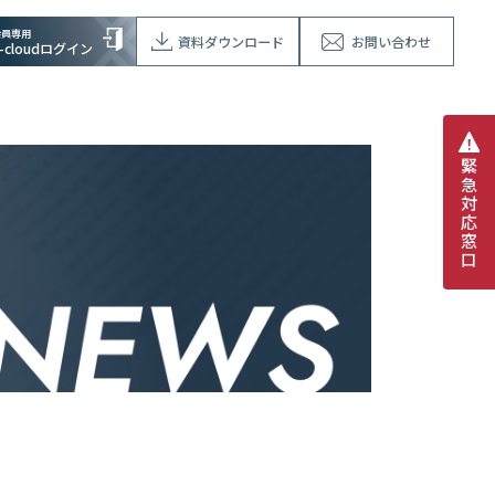
会員専用
資料ダウンロード
お問い合わせ
V-cloudログイン
緊
急
対
応
窓
口