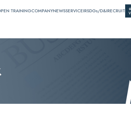
PEN TRAINING
COMPANY
NEWS
SERVICE
IR
SDGs/D&I
RECRUIT
ス