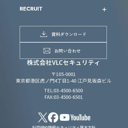
IRニュース
SDGs/D&Iトップ
RECRUIT
IRライブラリー
当グループのマテリアリティ
株主総会関係
マテリアリティへの取り組み
採用情報トップ
株式情報
SDGs推進体制
募集職種一覧
電子公告
D&Iの取り組み
メッセージ
資料ダウンロード
よくあるご質問
メンバーインタビュー
データで知るVLCセキュリティ
お問い合わせ
福利厚生
株式会社VLCセキュリティ
〒105-0001
東京都港区虎ノ門4丁目1-40 江戸見坂森ビル
TEL:03-4500-6500
FAX:03-4500-6501
利用規約
情報セキュリティ基本方針