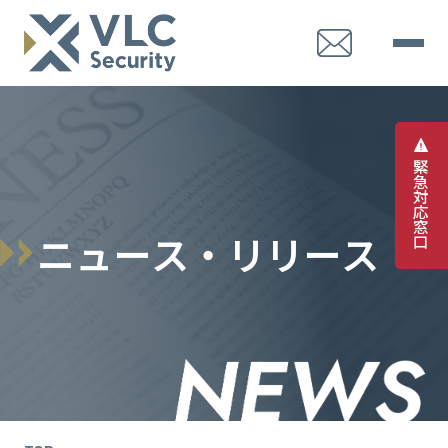
緊
急
対
応
窓
ニ
ュ
ー
ス
・
リ
リ
ー
ス
口