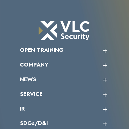
OPEN TRAINING
オープントレーニング一覧
COMPANY
受講者の声
企業情報トップ
NEWS
トップメッセージ
沿革
ニュース・リリース
SERVICE
ミッション／ビジョン
サイバーニュース
会社概要
コラム
課題からサービスを探す
IR
パートナー企業一覧
カテゴリー別サービス一覧
役員一覧
導入実績
IR情報トップ
SDGs/D&I
IRカレンダー