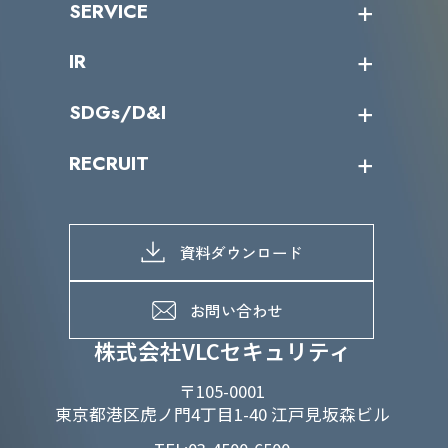
SERVICE
ミッション／ビジョン
サイバーニュース
会社概要
コラム
課題からサービスを探す
IR
パートナー企業一覧
カテゴリー別サービス一覧
役員一覧
導入実績
IR情報トップ
SDGs/D&I
IRカレンダー
IRニュース
SDGs/D&Iトップ
RECRUIT
IRライブラリー
当グループのマテリアリティ
株主総会関係
マテリアリティへの取り組み
採用情報トップ
株式情報
SDGs推進体制
募集職種一覧
電子公告
D&Iの取り組み
メッセージ
資料ダウンロード
よくあるご質問
メンバーインタビュー
データで知るVLCセキュリティ
お問い合わせ
福利厚生
株式会社VLCセキュリティ
〒105-0001
東京都港区虎ノ門4丁目1-40 江戸見坂森ビル