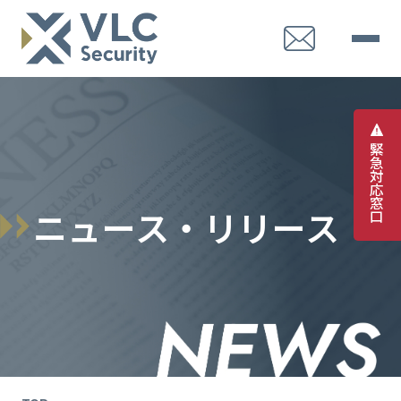
緊
急
対
応
窓
ニ
ュ
ー
ス
・
リ
リ
ー
ス
口