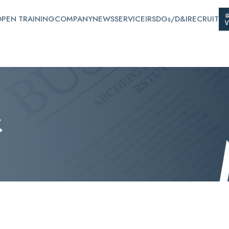
PEN TRAINING
COMPANY
NEWS
SERVICE
IR
SDGs/D&I
RECRUIT
ス