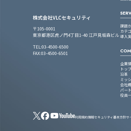
SERV
株式会社VLCセキュリティ
課題
〒105-0001
カテ
東京都港区虎ノ門4丁目1-40 江戸見坂森ビル
導入
TEL:03-4500-6500
COM
FAX:03-4500-6501
企業
トッ
沿革
ミッ
会社
パー
役員
利用規約
情報セキュリティ基本方針
サ