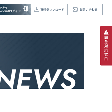
会員専用
資料ダウンロード
お問い合わせ
V-cloudログイン
緊
急
対
応
窓
口