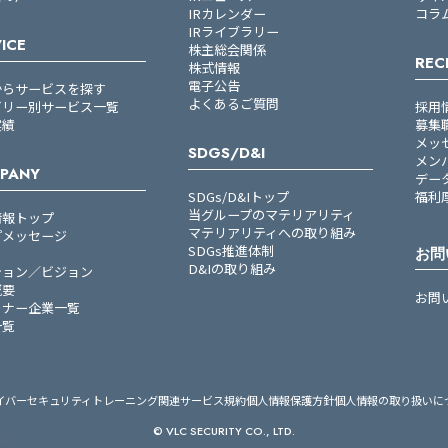
IRカレンダー
コラ
IRライブラリー
ICE
株主総会関係
REC
株式情報
電子公告
からサービスを探す
よくあるご質問
ゴリー別サービス一覧
採用
実績
募集
メッ
SDGS/D&I
メン
PANY
デー
SDGs/D&Iトップ
福利
当グループのマテリアリティ
情報トップ
マテリアリティへの取り組み
プメッセージ
SDGs推進体制
お問
D&Iの取り組み
ション／ビジョン
概要
お問
トナー企業一覧
一覧
イバーセキュリティトレーニング関連サービス規約
個人情報保護方針
個人情報の取り扱いに
© VLC SECURITY CO., LTD.