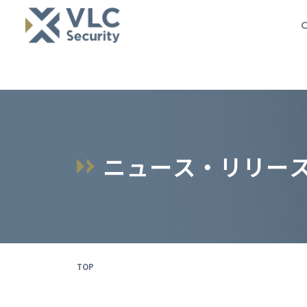
O
ニ
ュ
ー
ス
・
リ
リ
ー
TOP