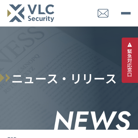
緊
急
対
応
窓
ニ
ュ
ー
ス
・
リ
リ
ー
ス
口