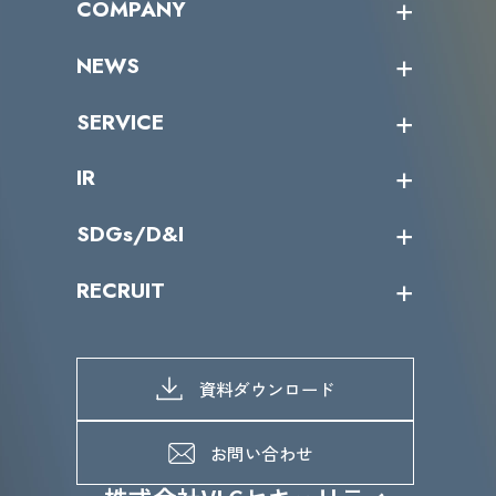
COMPANY
受講者の声
企業情報トップ
NEWS
トップメッセージ
沿革
ニュース・リリース
SERVICE
ミッション／ビジョン
サイバーニュース
会社概要
コラム
課題からサービスを探す
IR
パートナー企業一覧
カテゴリー別サービス一覧
役員一覧
導入実績
IR情報トップ
SDGs/D&I
IRカレンダー
IRニュース
SDGs/D&Iトップ
RECRUIT
IRライブラリー
当グループのマテリアリティ
株主総会関係
マテリアリティへの取り組み
採用情報トップ
株式情報
SDGs推進体制
募集職種一覧
電子公告
D&Iの取り組み
メッセージ
資料ダウンロード
よくあるご質問
メンバーインタビュー
データで知るVLCセキュリティ
お問い合わせ
福利厚生