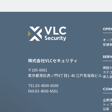
OPEN
オー
受講
SERV
株式会社VLCセキュリティ
課題
〒105-0001
カテ
東京都港区虎ノ門4丁目1-40 江戸見坂森ビル
導入
TEL:03-4500-6500
COM
FAX:03-4500-6501
企業
トッ
沿革