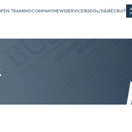
PEN TRAINING
COMPANY
NEWS
SERVICE
IR
SDGs/D&I
RECRUIT
ス