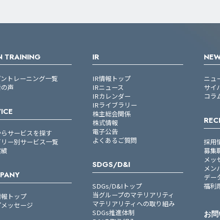
 TRAINING
IR
NE
プントレーニング一覧
IR情報トップ
ニュ
者の声
IRニュース
サイ
IRカレンダー
コラ
IRライブラリー
ICE
株主総会関係
REC
株式情報
電子公告
からサービスを探す
よくあるご質問
ゴリー別サービス一覧
採用
実績
募集
メッ
SDGS/D&I
メン
PANY
デー
SDGs/D&Iトップ
福利
当グループのマテリアリティ
情報トップ
マテリアリティへの取り組み
プメッセージ
SDGs推進体制
お問