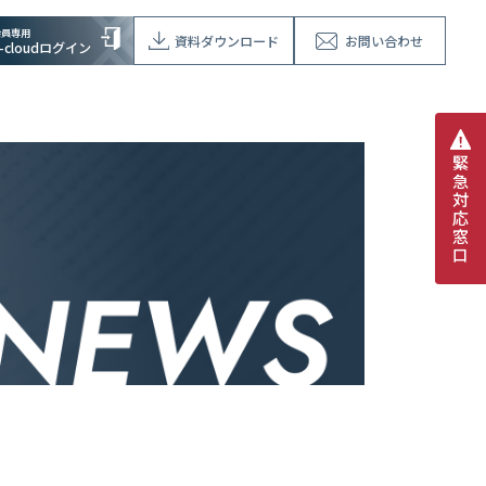
会員専用
資料ダウンロード
お問い合わせ
V-cloudログイン
緊
急
対
応
窓
口