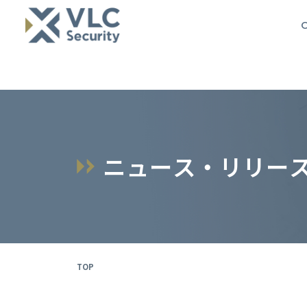
O
ニ
ュ
ー
ス
・
リ
リ
ー
TOP