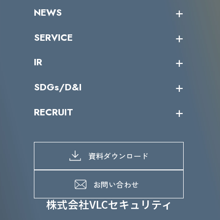
企業情報トップ
NEWS
トップメッセージ
沿革
ニュース・リリース
SERVICE
ミッション／ビジョン
サイバーニュース
会社概要
コラム
課題からサービスを探す
IR
パートナー企業一覧
カテゴリー別サービス一覧
役員一覧
導入実績
IR情報トップ
SDGs/D&I
IRカレンダー
IRニュース
SDGs/D&Iトップ
RECRUIT
IRライブラリー
当グループのマテリアリティ
株主総会関係
マテリアリティへの取り組み
採用情報トップ
株式情報
SDGs推進体制
募集職種一覧
電子公告
D&Iの取り組み
メッセージ
資料ダウンロード
よくあるご質問
メンバーインタビュー
データで知るVLCセキュリティ
お問い合わせ
福利厚生
株式会社VLCセキュリティ