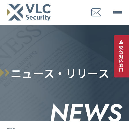
緊
急
対
応
窓
ニ
ュ
ー
ス
・
リ
リ
ー
ス
口