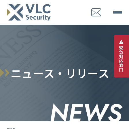
緊
急
対
応
窓
ニ
ュ
ー
ス
・
リ
リ
ー
ス
口