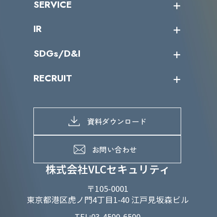
SERVICE
ミッション／ビジョン
サイバーニュース
会社概要
コラム
課題からサービスを探す
IR
パートナー企業一覧
カテゴリー別サービス一覧
役員一覧
導入実績
IR情報トップ
SDGs/D&I
IRカレンダー
IRニュース
SDGs/D&Iトップ
RECRUIT
IRライブラリー
当グループのマテリアリティ
株主総会関係
マテリアリティへの取り組み
採用情報トップ
株式情報
SDGs推進体制
募集職種一覧
電子公告
D&Iの取り組み
メッセージ
資料ダウンロード
よくあるご質問
メンバーインタビュー
データで知るVLCセキュリティ
お問い合わせ
福利厚生
株式会社VLCセキュリティ
〒105-0001
東京都港区虎ノ門4丁目1-40 江戸見坂森ビル
TEL:03-4500-6500