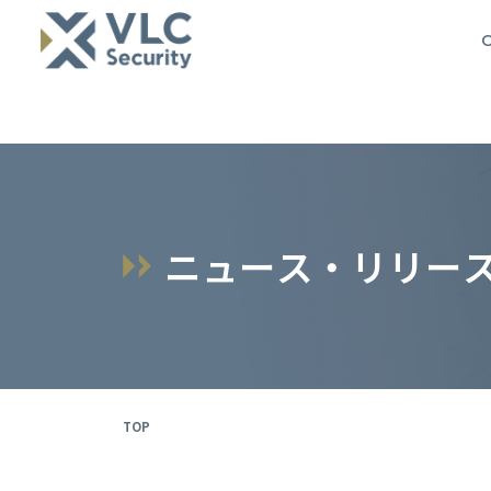
O
ニ
ュ
ー
ス
・
リ
リ
ー
TOP