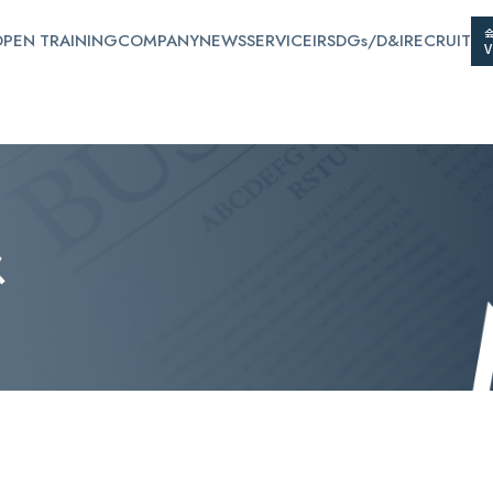
PEN TRAINING
COMPANY
NEWS
SERVICE
IR
SDGs/D&I
RECRUIT
ス