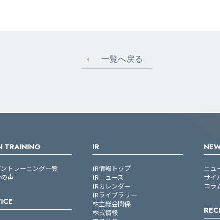
一覧へ戻る
 TRAINING
IR
NE
プントレーニング一覧
IR情報トップ
ニュ
者の声
IRニュース
サイ
IRカレンダー
コラ
IRライブラリー
ICE
株主総会関係
REC
株式情報