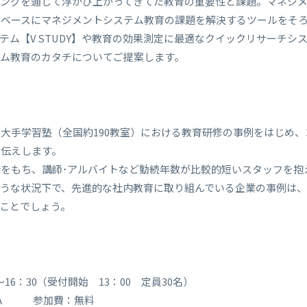
ィングを通じて浮かび上がってきてた教育の重要性と課題。マネジ
をベースにマネジメントシステム教育の課題を解決するツールをそ
ステム【V STUDY】や教育の効果測定に最適なクイックリサーチ
テム教育のカタチについてご提案します。
大手学習塾（全国約190教室）における教育研修の事例をはじめ
お伝えします。
をもち、講師･アルバイトなど勤続年数が比較的短いスタッフを抱
ような状況下で、先進的な社内教育に取り組んでいる企業の事例は
ことでしょう。
0～16：30（受付開始 13：00 定員30名）
2A 参加費：無料