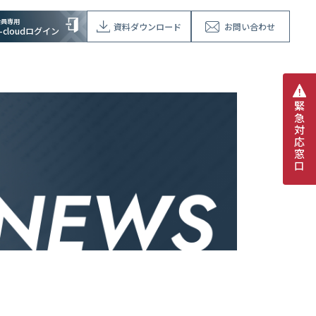
会員専用
資料ダウンロード
お問い合わせ
V-cloudログイン
緊
急
対
応
窓
口