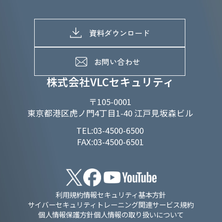
株主総会関係
マテリアリティへの取り組み
採用情報トップ
株式情報
SDGs推進体制
募集職種一覧
電子公告
D&Iの取り組み
メッセージ
資料ダウンロード
よくあるご質問
メンバーインタビュー
データで知るVLCセキュリティ
お問い合わせ
福利厚生
株式会社VLCセキュリティ
〒105-0001
東京都港区虎ノ門4丁目1-40 江戸見坂森ビル
TEL:03-4500-6500
FAX:03-4500-6501
利用規約
情報セキュリティ基本方針
サイバーセキュリティトレーニング関連サービス規約
個人情報保護方針
個人情報の取り扱いについて