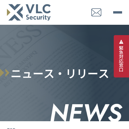
緊
急
対
応
窓
ニ
ュ
ー
ス
・
リ
リ
ー
ス
口