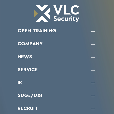
OPEN TRAINING
オープントレーニング一覧
COMPANY
受講者の声
企業情報トップ
NEWS
トップメッセージ
沿革
ニュース・リリース
SERVICE
ミッション／ビジョン
サイバーニュース
会社概要
コラム
課題からサービスを探す
IR
パートナー企業一覧
カテゴリー別サービス一覧
役員一覧
導入実績
IR情報トップ
SDGs/D&I
IRカレンダー
IRニュース
SDGs/D&Iトップ
RECRUIT
IRライブラリー
当グループのマテリアリティ